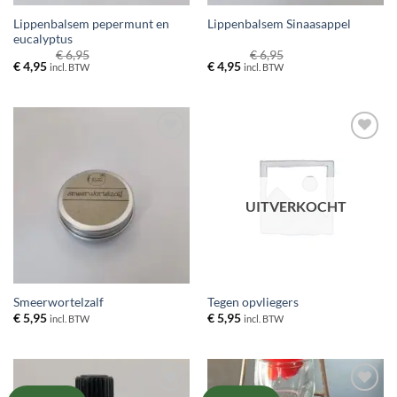
Lippenbalsem pepermunt en
Lippenbalsem Sinaasappel
eucalyptus
€
6,95
€
6,95
Oorspronkelijke
Huidige
Oorspronkelijke
Huidige
€
4,95
€
4,95
incl. BTW
incl. BTW
prijs
prijs
prijs
prijs
was:
is:
was:
is:
€ 6,95.
€ 4,95.
€ 6,95.
€ 4,95.
TOEVOEGEN
TOEVOEGEN
AAN
AAN
VERLANGLIJST
VERLANGLIJST
UITVERKOCHT
Smeerwortelzalf
Tegen opvliegers
€
5,95
€
5,95
incl. BTW
incl. BTW