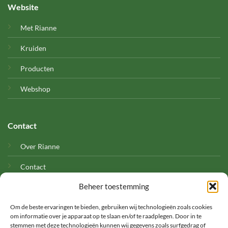
Website
Met Rianne
Kruiden
Producten
Webshop
Contact
Over Rianne
Contact
Beheer toestemming
Cookies
Om de beste ervaringen te bieden, gebruiken wij technologieën zoals cookies
om informatie over je apparaat op te slaan en/of te raadplegen. Door in te
stemmen met deze technologieën kunnen wij gegevens zoals surfgedrag of