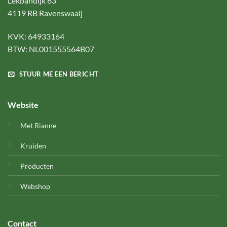
Lekbandijk 63
4119 RB Ravenswaaij
KVK: 64933164
BTW: NL001555564B07
STUUR ME EEN BERICHT
Website
Met Rianne
Kruiden
Producten
Webshop
Contact