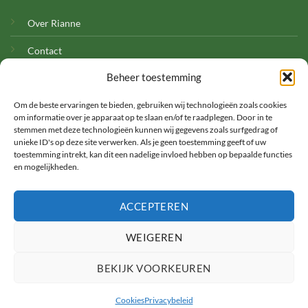
Over Rianne
Contact
Beheer toestemming
Cookies
Om de beste ervaringen te bieden, gebruiken wij technologieën zoals cookies
om informatie over je apparaat op te slaan en/of te raadplegen. Door in te
stemmen met deze technologieën kunnen wij gegevens zoals surfgedrag of
unieke ID's op deze site verwerken. Als je geen toestemming geeft of uw
toestemming intrekt, kan dit een nadelige invloed hebben op bepaalde functies
en mogelijkheden.
©
ACCEPTEREN
2026 Met Rianne
WEIGEREN
TERMS
PRIVACY
COOKIES
BEKIJK VOORKEUREN
Cookies
Privacybeleid