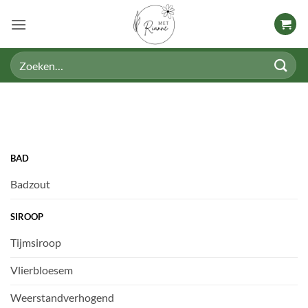
Ga
naar
inhoud
Zoeken
naar:
BAD
Badzout
SIROOP
Tijmsiroop
Vlierbloesem
Weerstandverhogend