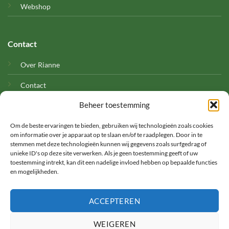
Webshop
Contact
Over Rianne
Contact
Beheer toestemming
Cookies
Om de beste ervaringen te bieden, gebruiken wij technologieën zoals cookies
om informatie over je apparaat op te slaan en/of te raadplegen. Door in te
stemmen met deze technologieën kunnen wij gegevens zoals surfgedrag of
unieke ID's op deze site verwerken. Als je geen toestemming geeft of uw
toestemming intrekt, kan dit een nadelige invloed hebben op bepaalde functies
en mogelijkheden.
©
ACCEPTEREN
2026 Met Rianne
WEIGEREN