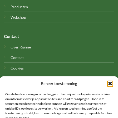
Producten
Webshop
Contact
Over Rianne
Contact
Cookies
Beheer toestemming
Om de beste ervaringen te bieden, gebruiken wij technologieën zoals cookies
om informatie over je apparaat op te slaan en/of te raadplegen. Door in te
stemmen met deze technologieën kunnen wij gegevens zoals surfgedrag of
unieke ID's op deze site verwerken. Als je geen toestemming geeft of uw
©
toestemming intrekt, kan dit een nadelige invloed hebben op bepaalde functies
en mogelijkheden.