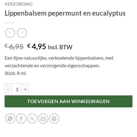
VERZORGING
Lippenbalsem pepermunt en eucalyptus
Oorspronkelijke
Huidige
6,95
4,95
€
€
incl. BTW
prijs
prijs
Een fijne natuurlijke, verkoelende lippenbalsem, met
was:
is:
verzachtende en verzorgende eigenschappen.
€ 6,95.
€ 4,95.
Stick: 8 ml.
Lippenbalsem pepermunt en eucalyptus aantal
TOEVOEGEN AAN WINKELWAGEN