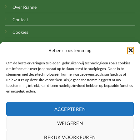
Over Rianne
Contact
Cookies
Beheer toestemming
Om de beste ervaringen te bieden, gebruiken wij technologieën zoals cookies
om informatie over je apparaat op te slaan en/of te raadplegen. Door in te
stemmen met deze technologieën kunnen wij gegevens zoals surfgedrag of
unieke ID's op deze site verwerken. Als je geen toestemming geeft of uw
©
toestemming intrekt, kan dit een nadelige invloed hebben op bepaalde functies
en mogelijkheden.
2026 Met Rianne
TERMS
PRIVACY
COOKIES
ACCEPTEREN
WEIGEREN
BEKIJK VOORKEUREN