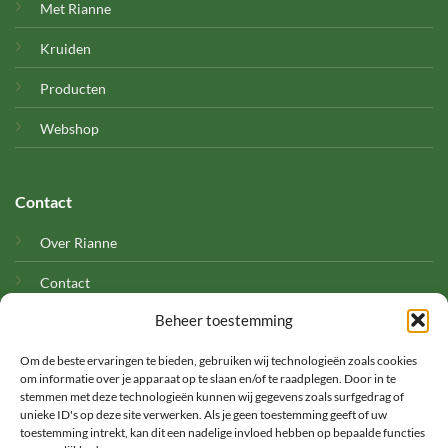
Met Rianne
Kruiden
Producten
Webshop
Contact
Over Rianne
Contact
Beheer toestemming
Cookies
Om de beste ervaringen te bieden, gebruiken wij technologieën zoals cookies
om informatie over je apparaat op te slaan en/of te raadplegen. Door in te
stemmen met deze technologieën kunnen wij gegevens zoals surfgedrag of
unieke ID's op deze site verwerken. Als je geen toestemming geeft of uw
toestemming intrekt, kan dit een nadelige invloed hebben op bepaalde functies