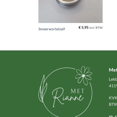
+
€
5,95
incl. BTW
Smeerwortelzalf
Met
Lekb
4119
KVK
BTW
S