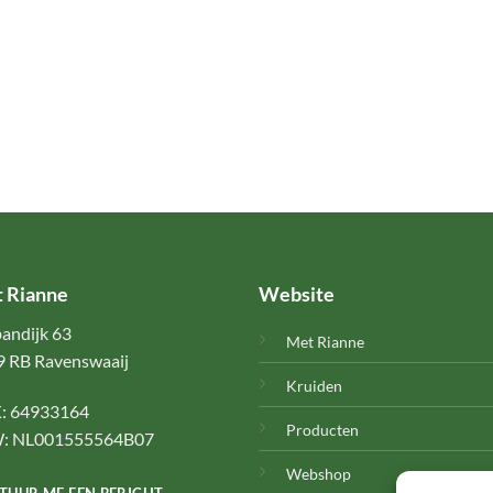
 Rianne
Website
andijk 63
Met Rianne
 RB Ravenswaaij
Kruiden
: 64933164
Producten
: NL001555564B07
Webshop
TUUR ME EEN BERICHT