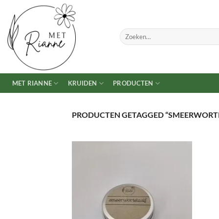
Ga
naar
inhoud
Zoeken
naar:
MET RIANNE
KRUIDEN
PRODUCTEN
PRODUCTEN GETAGGED “SMEERWORTE
TOEVOEGEN
AAN
VERLANGLIJST