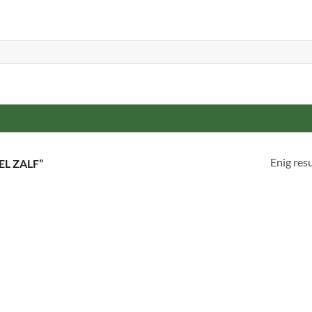
Enig res
L ZALF”