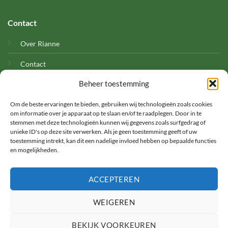
Contact
Over Rianne
Contact
Beheer toestemming
Cookies
Om de beste ervaringen te bieden, gebruiken wij technologieën zoals cookies
om informatie over je apparaat op te slaan en/of te raadplegen. Door in te
stemmen met deze technologieën kunnen wij gegevens zoals surfgedrag of
unieke ID's op deze site verwerken. Als je geen toestemming geeft of uw
toestemming intrekt, kan dit een nadelige invloed hebben op bepaalde functies
en mogelijkheden.
©
ACCEPTEREN
2026 Met Rianne
WEIGEREN
TERMS
PRIVACY
COOKIES
BEKIJK VOORKEUREN