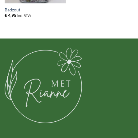
Badzout
€
4,95
incl. BTW