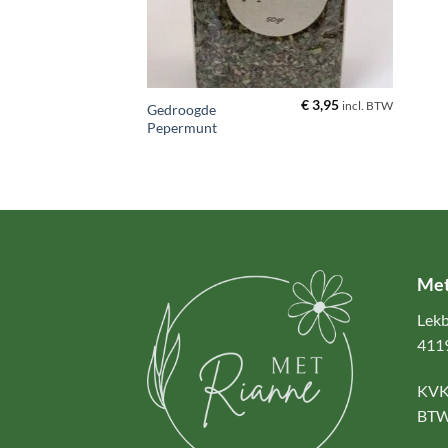
+
€
3,95
incl. BTW
Gedroogde
Pepermunt
Met
Lekb
4119
KVK
BTW