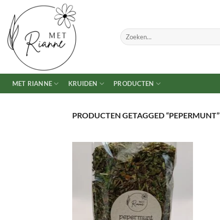
Ga
naar
inhoud
Zoeken
naar:
MET RIANNE
KRUIDEN
PRODUCTEN
PRODUCTEN GETAGGED “PEPERMUNT”
TOEVOEGEN
AAN
VERLANGLIJST