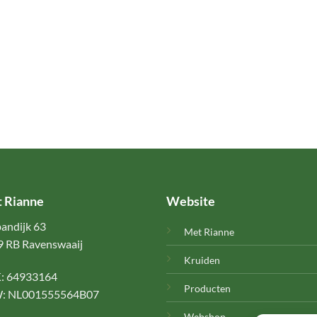
 Rianne
Website
andijk 63
Met Rianne
 RB Ravenswaaij
Kruiden
: 64933164
Producten
: NL001555564B07
Webshop