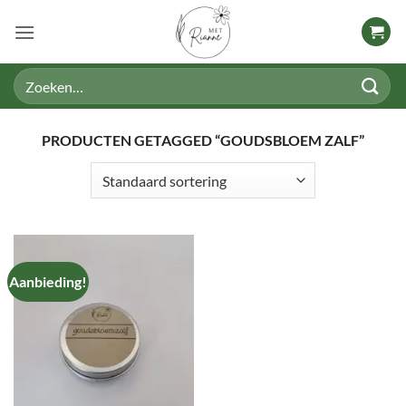
Ga
naar
inhoud
Zoeken
naar:
PRODUCTEN GETAGGED “GOUDSBLOEM ZALF”
Aanbieding!
TOEVOEGEN
AAN
VERLANGLIJST