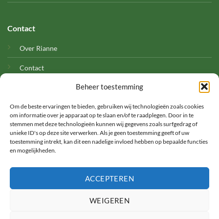
Contact
Over Rianne
Contact
Beheer toestemming
Cookies
Om de beste ervaringen te bieden, gebruiken wij technologieën zoals cookies
om informatie over je apparaat op te slaan en/of te raadplegen. Door in te
stemmen met deze technologieën kunnen wij gegevens zoals surfgedrag of
unieke ID's op deze site verwerken. Als je geen toestemming geeft of uw
toestemming intrekt, kan dit een nadelige invloed hebben op bepaalde functies
en mogelijkheden.
©
ACCEPTEREN
2026 Met Rianne
WEIGEREN
TERMS
PRIVACY
COOKIES