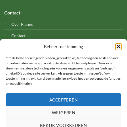
Contact
Over Rianne
Contact
Beheer toestemming
Cookies
Om de beste ervaringen te bieden, gebruiken wij technologieën zoals cookies
om informatie over je apparaat op te slaan en/of te raadplegen. Door in te
stemmen met deze technologieën kunnen wij gegevens zoals surfgedrag of
unieke ID's op deze site verwerken. Als je geen toestemming geeft of uw
toestemming intrekt, kan dit een nadelige invloed hebben op bepaalde functies
en mogelijkheden.
©
ACCEPTEREN
2026 Met Rianne
WEIGEREN
TERMS
PRIVACY
COOKIES
BEKIJK VOORKEUREN