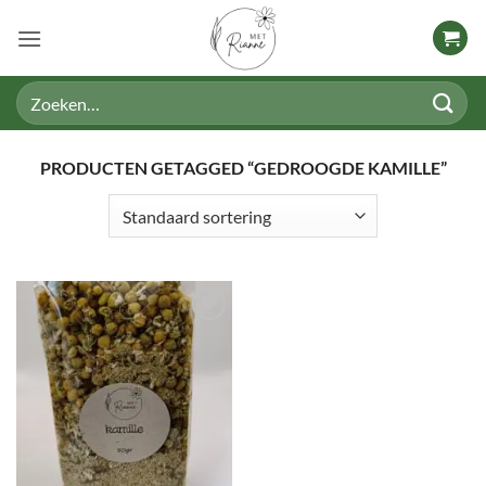
Ga
naar
inhoud
Zoeken
naar:
PRODUCTEN GETAGGED “GEDROOGDE KAMILLE”
TOEVOEGEN
AAN
VERLANGLIJST