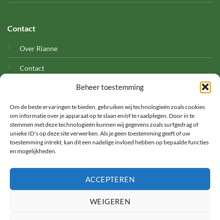
Contact
Over Rianne
Contact
Beheer toestemming
Cookies
Om de beste ervaringen te bieden, gebruiken wij technologieën zoals cookies
om informatie over je apparaat op te slaan en/of te raadplegen. Door in te
stemmen met deze technologieën kunnen wij gegevens zoals surfgedrag of
unieke ID's op deze site verwerken. Als je geen toestemming geeft of uw
toestemming intrekt, kan dit een nadelige invloed hebben op bepaalde functies
en mogelijkheden.
©
ACCEPTEREN
2026 Met Rianne
WEIGEREN
TERMS
PRIVACY
COOKIES