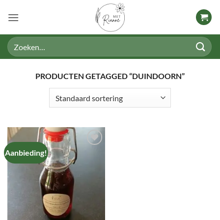
Ga
naar
inhoud
Zoeken
naar:
PRODUCTEN GETAGGED “DUINDOORN”
Aanbieding!
TOEVOEGEN
AAN
VERLANGLIJST