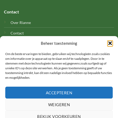
Contact
Over Rianne
Contact
Beheer toestemming
Cookies
Om de beste ervaringen te bieden, gebruiken wij technologieën zoals cookies
om informatie over je apparaat op te slaan en/of te raadplegen. Door in te
stemmen met deze technologieën kunnen wij gegevens zoals surfgedrag of
unieke ID's op deze site verwerken. Als je geen toestemming geeft of uw
toestemming intrekt, kan dit een nadelige invloed hebben op bepaalde functies
en mogelijkheden.
©
ACCEPTEREN
2026 Met Rianne
WEIGEREN
TERMS
PRIVACY
COOKIES
BEKIJK VOORKEUREN