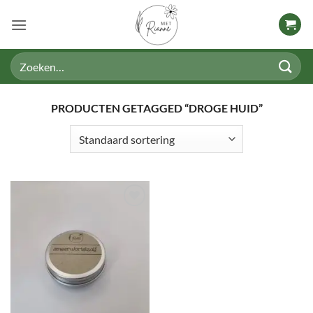
Ga
naar
inhoud
Zoeken
naar:
PRODUCTEN GETAGGED “DROGE HUID”
TOEVOEGEN
AAN
VERLANGLIJST