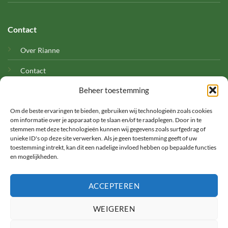
Contact
Over Rianne
Contact
Beheer toestemming
Cookies
Om de beste ervaringen te bieden, gebruiken wij technologieën zoals cookies
om informatie over je apparaat op te slaan en/of te raadplegen. Door in te
stemmen met deze technologieën kunnen wij gegevens zoals surfgedrag of
unieke ID's op deze site verwerken. Als je geen toestemming geeft of uw
toestemming intrekt, kan dit een nadelige invloed hebben op bepaalde functies
en mogelijkheden.
©
ACCEPTEREN
2026 Met Rianne
WEIGEREN
TERMS
PRIVACY
COOKIES