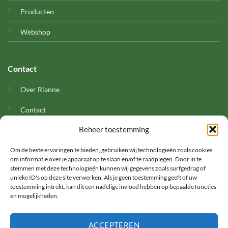
Producten
Webshop
Contact
Over Rianne
Contact
Beheer toestemming
Cookies
Om de beste ervaringen te bieden, gebruiken wij technologieën zoals cookies
om informatie over je apparaat op te slaan en/of te raadplegen. Door in te
stemmen met deze technologieën kunnen wij gegevens zoals surfgedrag of
unieke ID's op deze site verwerken. Als je geen toestemming geeft of uw
toestemming intrekt, kan dit een nadelige invloed hebben op bepaalde functies
en mogelijkheden.
©
ACCEPTEREN